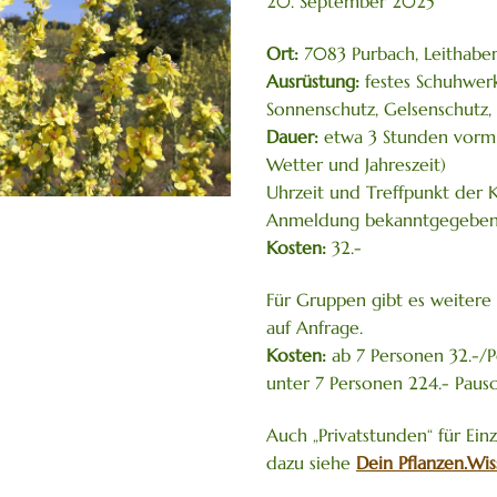
20. September 2025
Ort:
7083 Purbach, Leithabe
Ausrüstung:
festes Schuhwerk
Sonnenschutz, Gelsenschutz,
Dauer:
etwa 3 Stunden vormi
Wetter und Jahreszeit)
Uhrzeit und Treffpunkt der
Anmeldung bekanntgegeben
Kosten:
32.-
Für Gruppen gibt es weiter
auf Anfrage.
Kosten:
ab 7 Personen 32.-/
unter 7 Personen 224.- Paus
Auch „Privatstunden“ für Ein
dazu siehe
Dein Pflanzen.Wiss