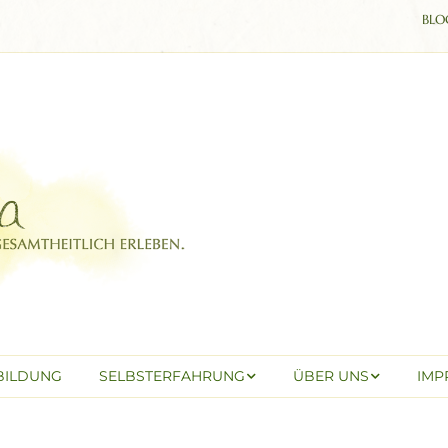
BLO
BILDUNG
SELBSTERFAHRUNG
ÜBER UNS
IMP
Einzelbegleitung
Über mich