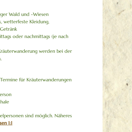
rger Wald und -Wiesen
, wetterfeste Kleidung,
 Getränk
ttags oder nachmittags (je nach
 Kräuterwanderung werden bei der
,
e Termine für Kräuterwanderungen
Person
chale
zelpersonen sind möglich. Näheres
en 1:1