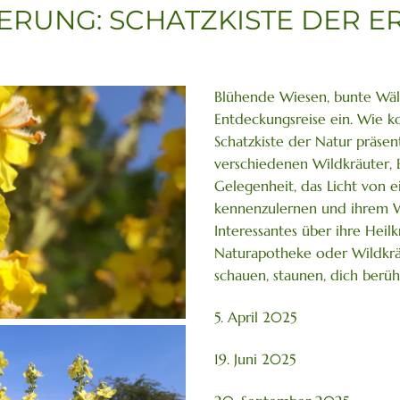
RUNG: SCHATZKISTE DER E
in der Kleingruppe
Über die Pflanzen
Blühende Wiesen, bunte Wäld
Entdeckungsreise ein. Wie ko
Schatzkiste der Natur präsent
verschiedenen Wildkräuter, 
Gelegenheit, das Licht von e
kennenzulernen und ihrem W
Interessantes über ihre Heil
Naturapotheke oder Wildkräu
schauen, staunen, dich berüh
5. April 2025
19. Juni 2025