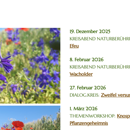
in der Kleingruppe
Über die Pflanzen
19. Dezember 2025
KREISABEND NATURBERÜH
Efeu
8. Februar 2026
KREISABEND NATURBERÜH
Wacholder
27. Februar 2026
DIALOG.KREIS:
Zweifel versu
1. März 2026
THEMENWORKSHOP:
Knosp
Pflanzengeheimnis